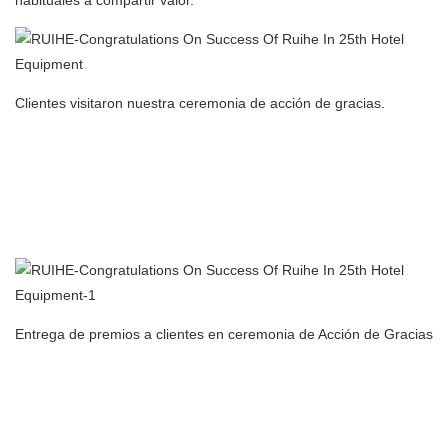
habituales a compartir valor.
Clientes visitaron nuestra ceremonia de acción de gracias.
Fabricante de filtros de aire para purificador de aire con
precipitador electrostático para cocina comercial en China
Exposición internacional de equipos y suministros hoteleros de
Guangzhou
Entrega de premios a clientes en ceremonia de Acción de Gracias
Fabricante de filtros de aire para purificador de aire con
precipitador electrostático para cocina comercial en China
Exposición internacional de equipos y suministros hoteleros de