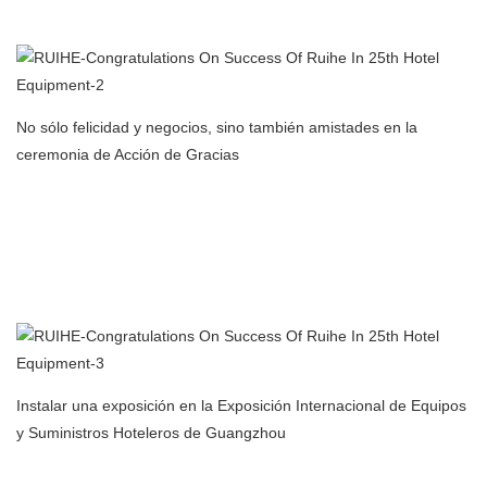
Guangzhou
No sólo felicidad y negocios, sino también amistades en la
ceremonia de Acción de Gracias
Fabricante de filtros de aire para purificador de aire con
precipitador electrostático para cocina comercial en China
Exposición internacional de equipos y suministros hoteleros de
Guangzhou
Instalar una exposición en la Exposición Internacional de Equipos
y Suministros Hoteleros de Guangzhou
Fabricante de filtros de aire para purificador de aire con