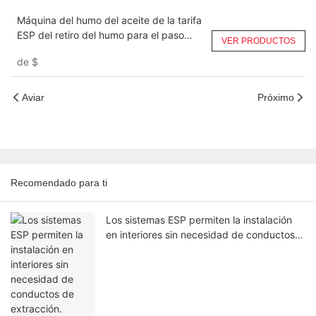
Máquina del humo del aceite de la tarifa
ESP del retiro del humo para el paso
VER PRODUCTOS
doble comercial de la cocina DGRH-K-2-
de
$
31500
Aviar
Próximo
Recomendado para ti
Los sistemas ESP permiten la instalación
en interiores sin necesidad de conductos
de extracción.