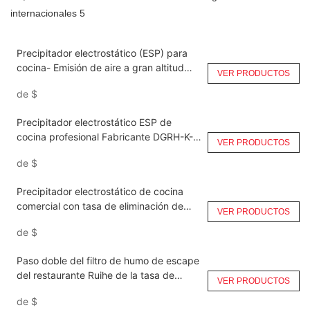
Precipitador electrostático (ESP) para
cocina- Emisión de aire a gran altitud
VER PRODUCTOS
DGRH-K-3500
de
$
Precipitador electrostático ESP de
cocina profesional Fabricante DGRH-K-
VER PRODUCTOS
14000
de
$
Precipitador electrostático de cocina
comercial con tasa de eliminación de
VER PRODUCTOS
humos para extractor de aire DGRH-K-
de
$
21000
Paso doble del filtro de humo de escape
del restaurante Ruihe de la tasa de
VER PRODUCTOS
eliminación de humo DGRH-K-2-21000
de
$