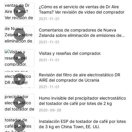
¿Cómo es el servicio de ventas de Dr Aire
Teams? Ver revisión de video del comprador
2021
11
01
Comentarios de compradores de Nueva
Zelanda sobre eliminación de emisiones de
tostador de café de 60 kg
2021
11
01
Visitas y reseñas del comprador.
2021
11
01
Revisión del filtro de aire electrostático DR
AIRE del comprador de Ucrania
2021
11
01
Humo invisible del precipitador electrostático
del tostador de café por lotes de 2 kg
2020
06
29
Instalación ESP de tostador de café por lotes
de 3 kg en China Town, EE. UU.