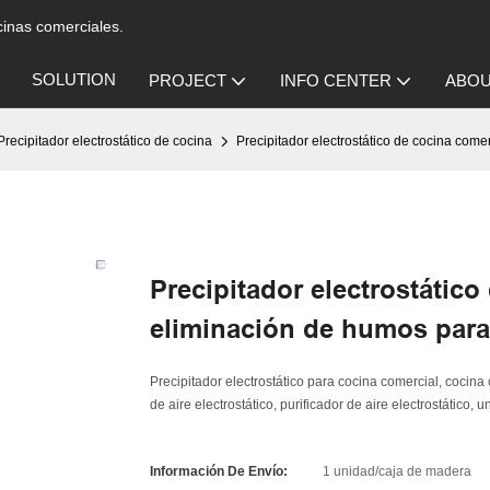
ocinas comerciales.
SOLUTION
PROJECT
INFO CENTER
ABOU
Precipitador electrostático de cocina
Precipitador electrostático de cocina com
Precipitador electrostático
eliminación de humos para
Precipitador electrostático para cocina comercial, cocina co
de aire electrostático, purificador de aire electrostáti
Información De Envío:
1 unidad/caja de madera