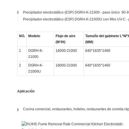
Precipitador electrostático (ESP) DGRH-K-21000 - paso único 90-9
Precipitador electrostático (ESP) DGRH-K-21000U con filtro UV-C -
NO.
Modelo
Flujo de aire
Tamaño del gabinete L*W
(M³/H)
(MM)
1
DGRH-K-
18000-21000
640*1835*1460
21000
2
DGRH-K-
18000-21000
640*1835*1460
21000U
Aplicación
Cocina comercial, restaurantes, hoteles, restaurantes de comida ráp