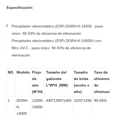
Especificación
Precipitador electrostático (ESP) DGRH-K-14000 - paso
único 90-93% de eficiencia de eliminación
Precipitador electrostático (ESP) DGRH-K-14000U con
filtro UV-C - paso único 90-93% de eficiencia de
eliminación
NO.
Modelo
Flujo
Tamaño del
Tamaño
Tasa de
de
gabinete
de brida
eficiencia
aire
L*W*H (MM)
(ancho x
de
(M³/H)
alto)
eliminación
1
DGRH-
12000-
640*1300*1460
1020*1260
90-93%
K-
14000
14000