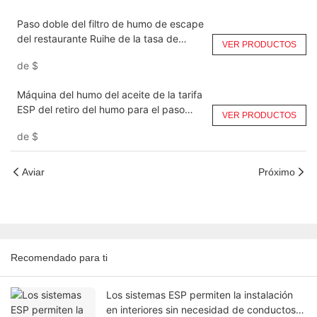
Paso doble del filtro de humo de escape
del restaurante Ruihe de la tasa de
VER PRODUCTOS
eliminación de humo DGRH-K-2-21000
de
$
Máquina del humo del aceite de la tarifa
ESP del retiro del humo para el paso
VER PRODUCTOS
doble comercial de la cocina DGRH-K-2-
de
$
31500
Aviar
Próximo
Recomendado para ti
Los sistemas ESP permiten la instalación
en interiores sin necesidad de conductos