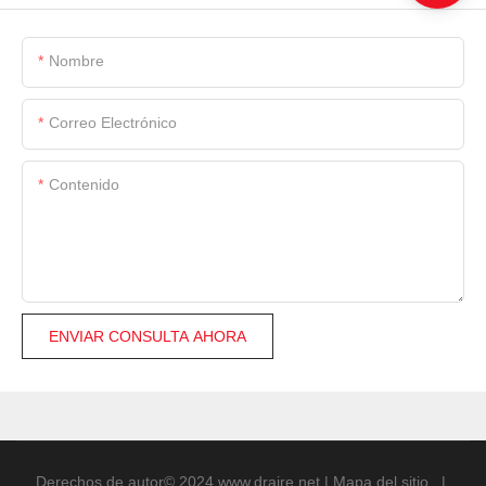
Nombre
Correo Electrónico
Contenido
ENVIAR CONSULTA AHORA
Derechos de autor© 2024
www.draire.net
|
Mapa del sitio
|