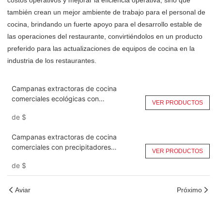
costos operativos y mejorar la eficiencia operativa, sino que
también crean un mejor ambiente de trabajo para el personal de
cocina, brindando un fuerte apoyo para el desarrollo estable de
las operaciones del restaurante, convirtiéndolos en un producto
preferido para las actualizaciones de equipos de cocina en la
industria de los restaurantes.
Campanas extractoras de cocina
comerciales ecológicas con
VER PRODUCTOS
precipitadores electrostáticos DGRH-
de
$
KA-3000
Campanas extractoras de cocina
comerciales con precipitadores
VER PRODUCTOS
electrostáticos (ESP) DGRH-KA-6000
de
$
Aviar
Próximo